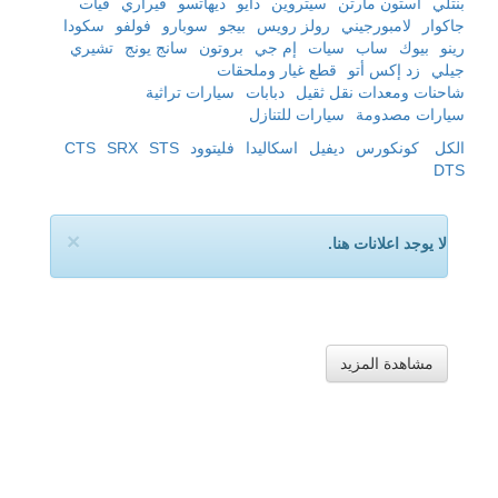
بنتلي
استون مارتن
سيتروين
دايو
ديهاتسو
فيراري
فيات
جاكوار
لامبورجيني
رولز رويس
بيجو
سوبارو
فولفو
سكودا
رينو
بيوك
ساب
سيات
إم جي
بروتون
سانج يونج
تشيري
جيلي
زد إكس أتو
قطع غيار وملحقات
شاحنات ومعدات نقل ثقيل
دبابات
سيارات تراثية
سيارات مصدومة
سيارات للتنازل
الكل
كونكورس
ديفيل
اسكاليدا
فليتوود
STS
SRX
CTS
DTS
×
لا يوجد اعلانات هنا.
مشاهدة المزيد