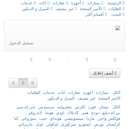
الرئيسية
سيارات
أجهزة
عقارات
اثاث
خدمات
الطلبات
الأسر المنتجة
غير مصنف
المنزل و الديكور
البحث
أقسام أكثر
تسجيل الدخول
أضف إعلانك
الكل
سيارات
أجهزة
عقارات
اثاث
خدمات
الطلبات
الأسر المنتجة
غير مصنف
المنزل و الديكور
الكل
نيسان
فورد
لكزس
شفروليه
مرسيدس
جي إم سي
بي إم دبليو
دودج
همر
كاديلاك
اودي
هوندا
لاندروفر
فولكس واجن
مازدا
ميتسوبيشي
هونداي
جيب
سوزوكي
كيا
كرايسلر
بورش
ايسوزو
ميركوري
لينكولن
اوبل
مازيراتي