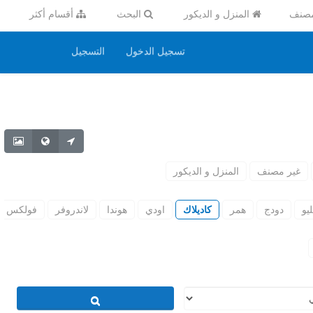
مصنف
المنزل و الديكور
البحث
أقسام أكثر
تسجيل الدخول
التسجيل
غير مصنف
المنزل و الديكور
يو
دودج
همر
كاديلاك
اودي
هوندا
لاندروفر
فولكس و