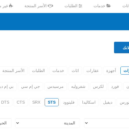
ثاث
خدمات
الطلبات
الأسر المنتجة
غير 
نك
ات
أجهزة
عقارات
اثاث
خدمات
الطلبات
الأسر المنتجة
ن
فورد
لكزس
شفروليه
مرسيدس
جي إم سي
بي إم دبل
ورس
ديفيل
اسكاليدا
فليتوود
STS
SRX
CTS
DTS