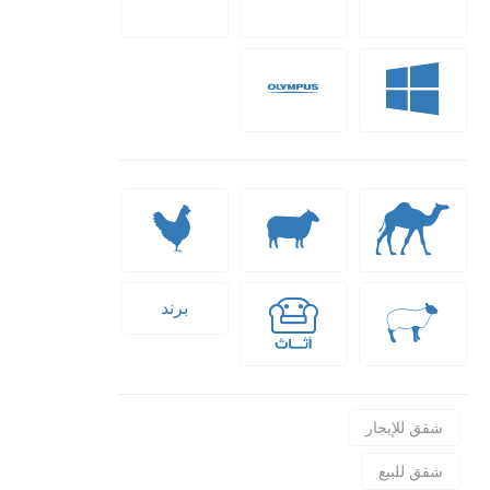
برند
شقق للإيجار
شقق للبيع