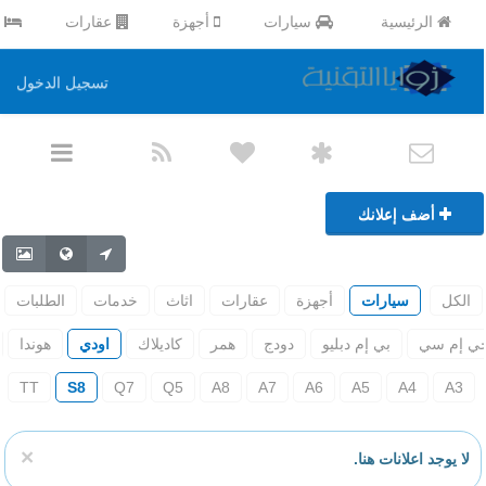
الرئيسية
سيارات
أجهزة
عقارات
ا
تسجيل الدخول
أضف إعلانك
الكل
سيارات
أجهزة
عقارات
اثاث
خدمات
الطلبات
ي إم سي
بي إم دبليو
دودج
همر
كاديلاك
اودي
هوندا
TT
S8
Q7
Q5
A8
A7
A6
A5
A4
A3
×
لا يوجد اعلانات هنا.