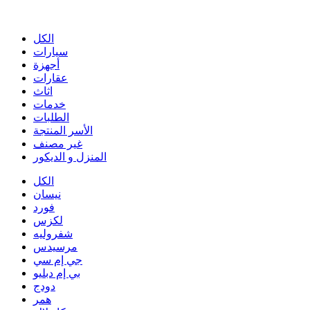
الكل
سيارات
أجهزة
عقارات
اثاث
خدمات
الطلبات
الأسر المنتجة
غير مصنف
المنزل و الديكور
الكل
نيسان
فورد
لكزس
شفروليه
مرسيدس
جي إم سي
بي إم دبليو
دودج
همر