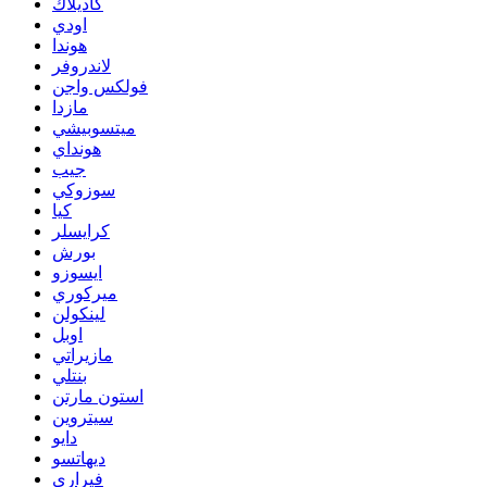
كاديلاك
اودي
هوندا
لاندروفر
فولكس واجن
مازدا
ميتسوبيشي
هونداي
جيب
سوزوكي
كيا
كرايسلر
بورش
ايسوزو
ميركوري
لينكولن
اوبل
مازيراتي
بنتلي
استون مارتن
سيتروين
دايو
ديهاتسو
فيراري