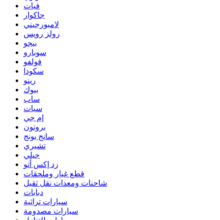
فيات
جاكوار
لامبورجيني
رولز رويس
بيجو
سوبارو
فولفو
سكودا
رينو
بيوك
ساب
سيات
إم جي
بروتون
سانج يونج
تشيري
جيلي
زد إكس أتو
قطع غيار وملحقات
شاحنات ومعدات نقل ثقيل
دبابات
سيارات تراثية
سيارات مصدومة