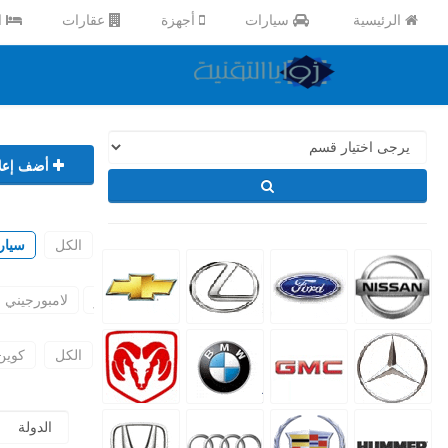
الرئيسية
سيارات
أجهزة
عقارات
ا
أضف إعلا
الكل
سيار
سيتروين
دايو
ديهاتسو
فيراري
فيات
جاكوار
لامبورجيني
الكل
كوين