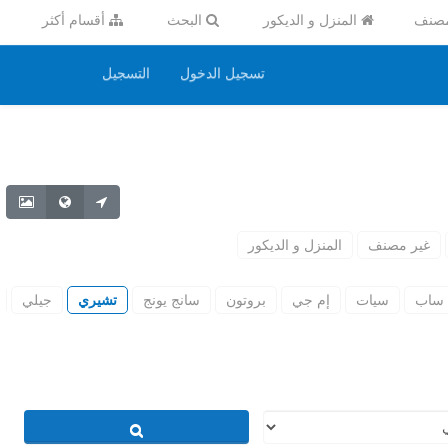
مصنف
المنزل و الديكور
البحث
أقسام أكثر
تسجيل الدخول
التسجيل
غير مصنف
المنزل و الديكور
ساب
سيات
إم جي
بروتون
سانج يونج
تشيري
جيلي