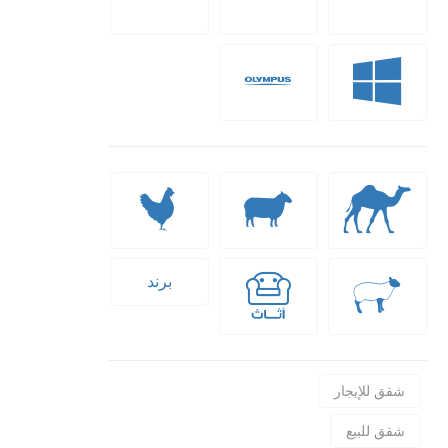
برند
شقق للإيجار
شقق للبيع