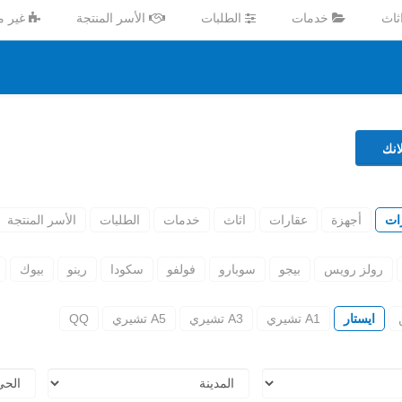
ثاث
خدمات
الطلبات
الأسر المنتجة
غير 
نك
ات
أجهزة
عقارات
اثاث
خدمات
الطلبات
الأسر المنتجة
رولز رويس
بيجو
سوبارو
فولفو
سكودا
رينو
بيوك
ايستار
A1 تشيري
A3 تشيري
A5 تشيري
QQ